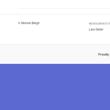
© Skiclub Bärgli
WEBADMINIST
Lars Gisler
Proudly