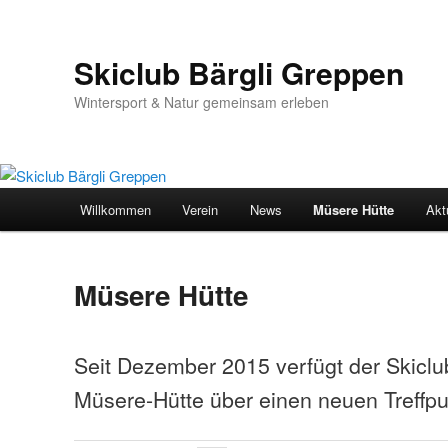
Skiclub Bärgli Greppen
Wintersport & Natur gemeinsam erleben
Hauptmenü
Willkommen
Verein
News
Müsere Hütte
Akt
Zum Inhalt wechseln
Müsere Hütte
Seit Dezember 2015 verfügt der Skiclub
Müsere-Hütte über einen neuen Treffpu