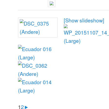
[Show slideshow]
1
2
►